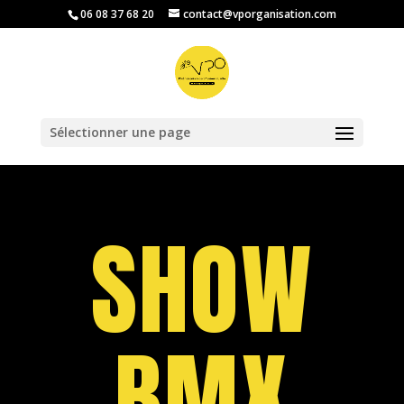
‭06 08 37 68 20‬
contact@vporganisation.com
Ouvrir la barre d’outils
Sélectionner une page
SHOW
BMX